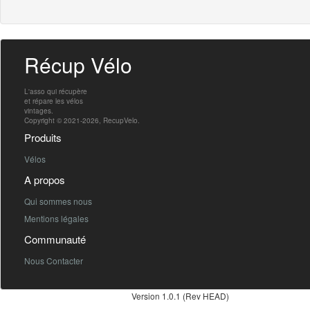
Récup Vélo
L'asso qui récupère
et répare les vélos
vintages.
Copyright © 2021-2026, RecupVelo.
Produits
Vélos
A propos
Qui sommes nous
Mentions légales
Communauté
Nous Contacter
Version 1.0.1 (Rev HEAD)